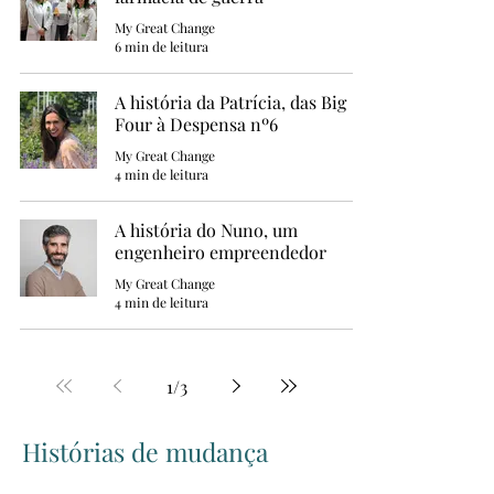
My Great Change
6 min de leitura
A história da Patrícia, das Big
Four à Despensa nº6
My Great Change
4 min de leitura
A história do Nuno, um
engenheiro empreendedor
My Great Change
4 min de leitura
1
/
3
Histórias de mudança